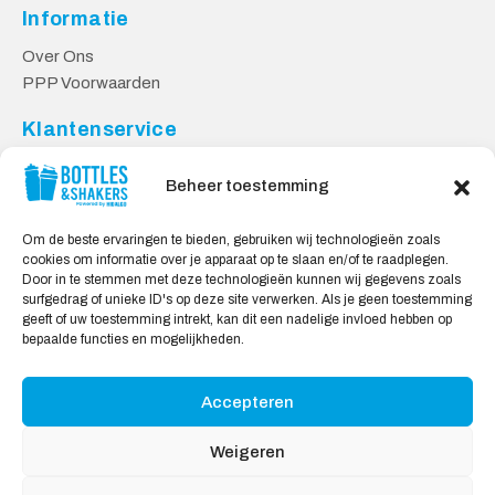
Informatie
Over Ons
PPP Voorwaarden
Klantenservice
Contact
Beheer toestemming
Levering & Retourneren
Privacy Voorwaarden
Om de beste ervaringen te bieden, gebruiken wij technologieën zoals
cookies om informatie over je apparaat op te slaan en/of te raadplegen.
Veilig Shoppen
Door in te stemmen met deze technologieën kunnen wij gegevens zoals
surfgedrag of unieke ID's op deze site verwerken. Als je geen toestemming
My account
geeft of uw toestemming intrekt, kan dit een nadelige invloed hebben op
Winkelwagen
bepaalde functies en mogelijkheden.
Accepteren
Wij Accepteren:
Weigeren