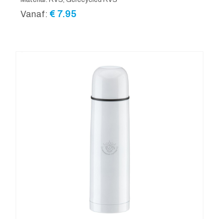
€
7.95
Vanaf: