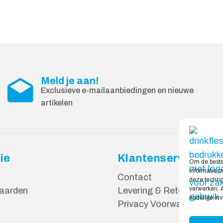
Meld je aan!
Exclusieve e-mailaanbiedingen en nieuwe
artikelen
ie
Klantenservice
Om de beste
informatie o
Contact
deze technol
verwerken. A
aarden
Levering & Retourneren
nadelige in
Privacy Voorwaarden