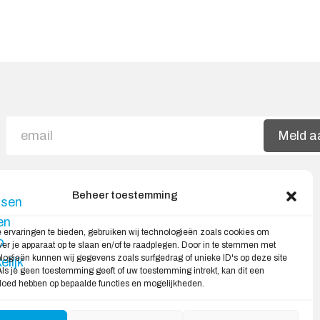
Meld a
Beheer toestemming
Veilig Shoppen
 ervaringen te bieden, gebruiken wij technologieën zoals cookies om
ver je apparaat op te slaan en/of te raadplegen. Door in te stemmen met
My account
ogieën kunnen wij gegevens zoals surfgedrag of unieke ID's op deze site
ls je geen toestemming geeft of uw toestemming intrekt, kan dit een
Winkelwagen
vloed hebben op bepaalde functies en mogelijkheden.