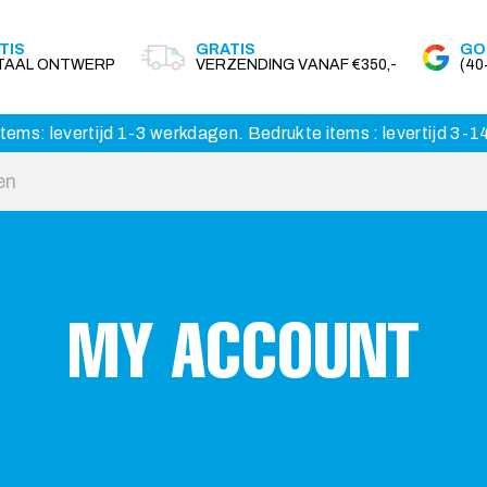
TIS
GRATIS
GO
ITAAL ONTWERP
VERZENDING VANAF €350,-
(4
tems: levertijd 1-3 werkdagen. Bedrukte items : levertijd 3-
MY ACCOUNT