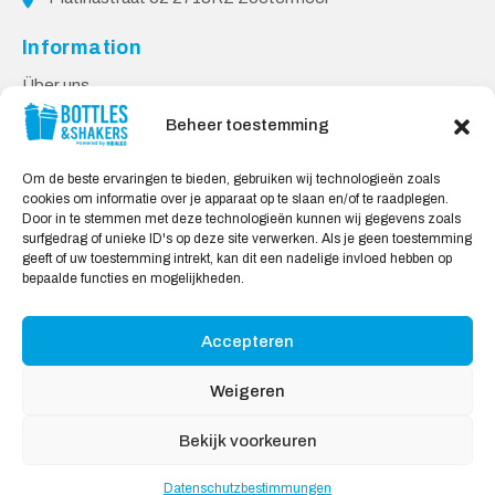
Information
Über uns
PPP-Bedingungen
Beheer toestemming
Kundendienst
Om de beste ervaringen te bieden, gebruiken wij technologieën zoals
Kontakt
cookies om informatie over je apparaat op te slaan en/of te raadplegen.
Door in te stemmen met deze technologieën kunnen wij gegevens zoals
Lieferung & Rücksendungen
surfgedrag of unieke ID's op deze site verwerken. Als je geen toestemming
Datenschutzbestimmungen
geeft of uw toestemming intrekt, kan dit een nadelige invloed hebben op
bepaalde functies en mogelijkheden.
Sicheres Einkaufen
Mein Konto
Accepteren
Weigeren
Wir akzeptieren
Bekijk voorkeuren
Datenschutzbestimmungen