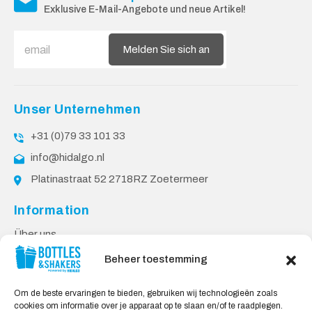
Exklusive E-Mail-Angebote und neue Artikel!
Melden Sie sich an
Unser Unternehmen
+31 (0)79 33 101 33
info@hidalgo.nl
Platinastraat 52 2718RZ Zoetermeer
Information
Über uns
PPP-Bedingungen
Beheer toestemming
Kundendienst
Om de beste ervaringen te bieden, gebruiken wij technologieën zoals
Kontakt
cookies om informatie over je apparaat op te slaan en/of te raadplegen.