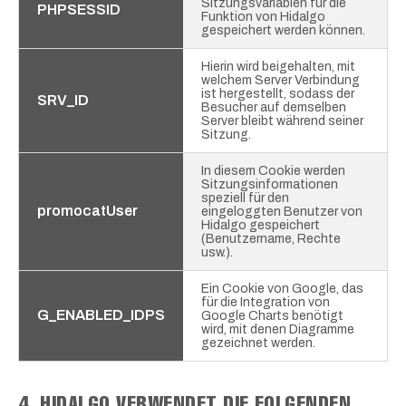
Sitzungsvariablen für die
PHPSESSID
Funktion von Hidalgo
gespeichert werden können.
Hierin wird beigehalten, mit
welchem Server Verbindung
ist hergestellt, sodass der
SRV_ID
Besucher auf demselben
Server bleibt während seiner
Sitzung.
In diesem Cookie werden
Sitzungsinformationen
speziell für den
promocatUser
eingeloggten Benutzer von
Hidalgo gespeichert
(Benutzername, Rechte
usw.).
Ein Cookie von Google, das
für die Integration von
G_ENABLED_IDPS
Google Charts benötigt
wird, mit denen Diagramme
gezeichnet werden.
4. HIDALGO VERWENDET DIE FOLGENDEN