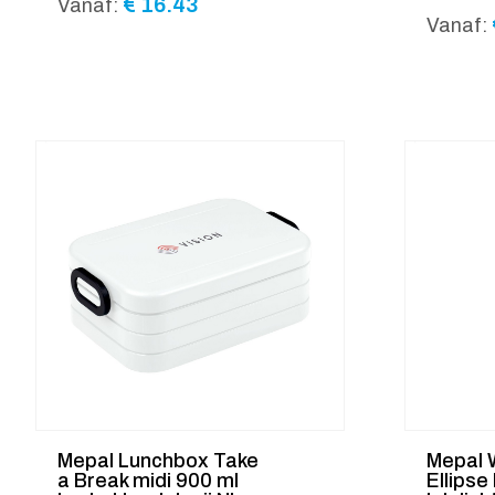
€
16.43
Vanaf:
Vanaf:
Mepal Lunchbox Take
Mepal 
a Break midi 900 ml
Ellipse