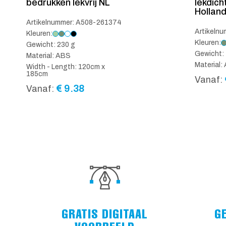
bedrukken lekvrij NL
lekdich
Holland
Artikelnummer: A508-261374
Artikeln
Kleuren:
Kleuren:
Gewicht: 230 g
Gewicht: 
Material: ABS
Material:
Width - Length: 120cm x
185cm
Vanaf:
€
9.38
Vanaf:
GRATIS DIGITAAL
G