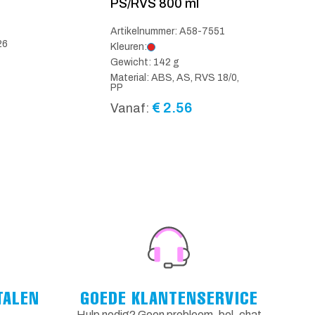
PS/RVS 800 ml
Artikelnummer: A58-7551
26
Kleuren:
Gewicht: 142 g
Material: ABS, AS, RVS 18/0,
PP
€
2.56
Vanaf:
TALEN
GOEDE KLANTENSERVICE
Hulp nodig? Geen probleem, bel, chat