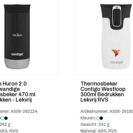
o Huron 2.0
Thermosbeker
wandige
Contigo Westloop
sbeker 470 ml
300ml Bedrukken
kken - Lekvrij
Lekvrij RVS
ummer: A508-262124
Artikelnummer: A508-2618
Kleuren:
282 g
Gewicht: 241 g
 ABS, RVS
Material: ABS, RVS