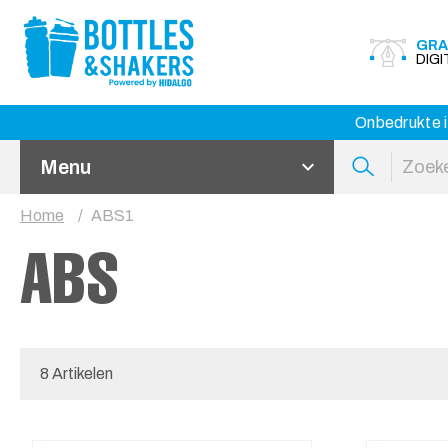
GRA
DIG
Onbedrukte i
Menu
Home
ABS1
ABS
8 Artikelen