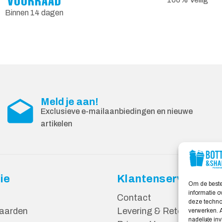
VOORRAAD
Binnen 14 dagen
Meld je aan!
Exclusieve e-mailaanbiedingen en nieuwe
artikelen
ie
Klantenservice
Om de beste
informatie o
Contact
deze technol
aarden
Levering & Retourneren
verwerken. A
nadelige in