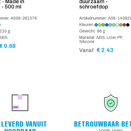
t - Made in
duurzaam -
 - 500 ml
schroefdop
ummer: A508-261376
Artikelnummer: A58-14392
Kleuren:
110 g
Gewicht: 96 g
 ABS
Material: ABS, IJzer, PP,
Silicone
€
9.68
€
2.43
Vanaf:
ELEVERD VANUIT
BETROUWBAAR BE
100% Veilig