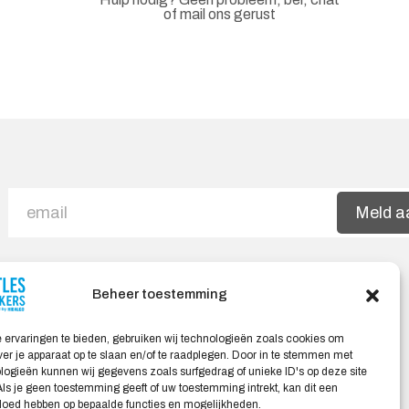
of mail ons gerust
Meld a
Beheer toestemming
Veilig Shoppen
 ervaringen te bieden, gebruiken wij technologieën zoals cookies om
ver je apparaat op te slaan en/of te raadplegen. Door in te stemmen met
My account
ogieën kunnen wij gegevens zoals surfgedrag of unieke ID's op deze site
Winkelwagen
ls je geen toestemming geeft of uw toestemming intrekt, kan dit een
vloed hebben op bepaalde functies en mogelijkheden.