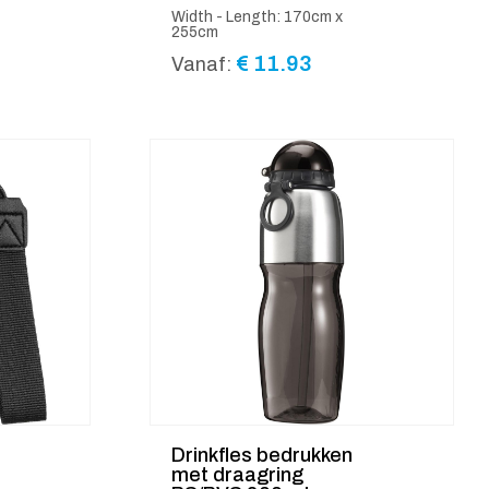
Width - Length: 170cm x
255cm
€
11.93
Vanaf:
Drinkfles bedrukken
met draagring