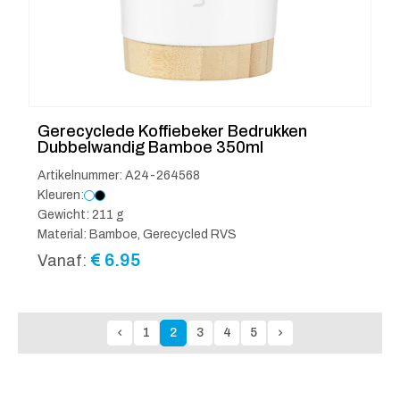
Gerecyclede Koffiebeker Bedrukken
Dubbelwandig Bamboe 350ml
Artikelnummer: A24-264568
Kleuren:
Gewicht: 211 g
Material: Bamboe, Gerecycled RVS
€
6.95
Vanaf:
1
2
3
4
5