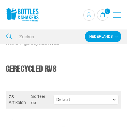
0
NEDERLANDS
Home
gerecycled RVS1
GERECYCLED RVS
73
Sorteer
Artikelen
op: