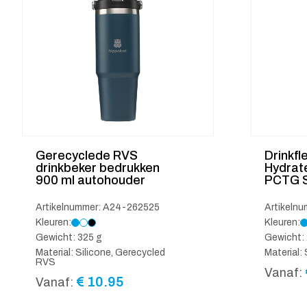
Gerecyclede RVS
Drinkfl
drinkbeker bedrukken
Hydrate
900 ml autohouder
PCTG S
Artikelnummer: A24-262525
Artikeln
Kleuren:
Kleuren:
Gewicht: 325 g
Gewicht: 
Material: Silicone, Gerecycled
Material:
RVS
Vanaf:
€
10.95
Vanaf: