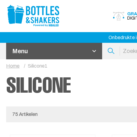
GRA
DIG
Onbedrukte i
Menu
Home
Silicone1
SILICONE
75 Artikelen