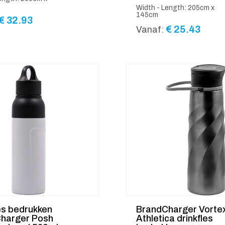
Width - Length: 205cm x
145cm
€
32.93
€
25.43
Vanaf:
es bedrukken
BrandCharger Vorte
harger Posh
Athletica drinkfles