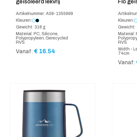
geïsoleerd lekvrij
Flo geï
Artikelnummer: A58-1355999
Artikeln
Kleuren:
Kleuren:
Gewicht: 318 g
Gewicht: 
Material: PC, Silicone,
Material: 
Polypropyleen, Gerecycled
Polypropy
RVS
RVS
Width - L
€
16.54
Vanaf:
74cm
Vanaf: