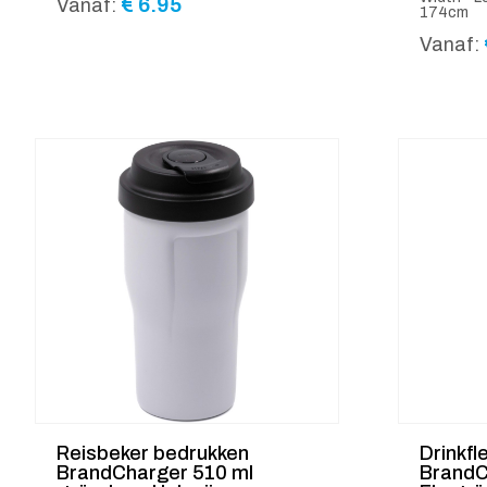
€
6.95
Vanaf:
174cm
Vanaf:
Reisbeker bedrukken
Drinkfl
BrandCharger 510 ml
BrandC