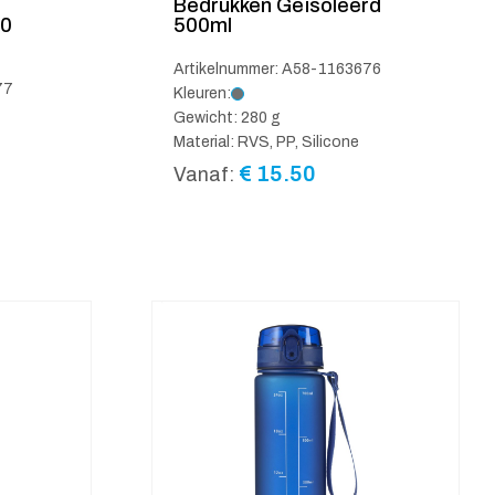
Bedrukken Geïsoleerd
00
500ml
Artikelnummer: A58-1163676
77
Kleuren:
Gewicht: 280 g
Material: RVS, PP, Silicone
€
15.50
Vanaf: