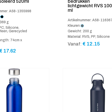
soleerd 520ml
bedrukken
lichtgewicht RVS 10
ml
ummer: A58-1355998
Artikelnummer: A58-11636
369 g
Kleuren:
PC, Silicone,
leen, Gerecycled
Gewicht: 200 g
Material: RVS, PP, Silicone
ength: 74cm x
€
12.15
Vanaf:
€
17.62