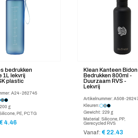
es bedrukken
Klean Kanteen Bidon
 1L lekvrij
Bedrukken 800ml -
K plastic
Duurzaam RVS -
Lekvrij
ummer: A24-262745
Artikelnummer: A508-2624
Kleuren:
200 g
Gewicht: 229 g
 Silicone, PE, PCTG
Material: Silicone, PP,
€
4.46
Gerecycled RVS
€
22.43
Vanaf: