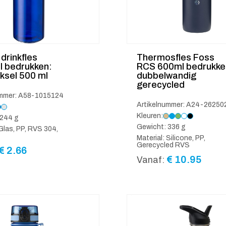
drinkfles
Thermosfles Foss
l bedrukken:
RCS 600ml bedrukke
ksel 500 ml
dubbelwandig
gerecycled
ummer: A58-1015124
Artikelnummer: A24-26250
Kleuren:
 244 g
Gewicht: 336 g
 Glas, PP, RVS 304,
Material: Silicone, PP,
Gerecycled RVS
€
2.66
€
10.95
Vanaf: