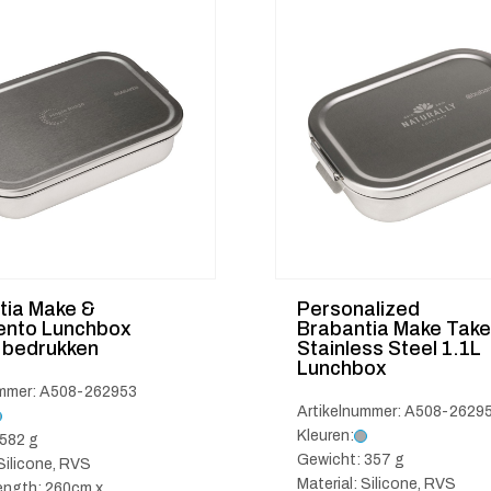
tia Make &
Personalized
ento Lunchbox
Brabantia Make Take
 bedrukken
Stainless Steel 1.1L
Lunchbox
ummer: A508-262953
Artikelnummer: A508-2629
Kleuren:
582 g
Gewicht: 357 g
 Silicone, RVS
Material: Silicone, RVS
ength: 260cm x