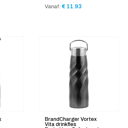
€
11.93
Vanaf:
x
BrandCharger Vortex
Vita drinkfles