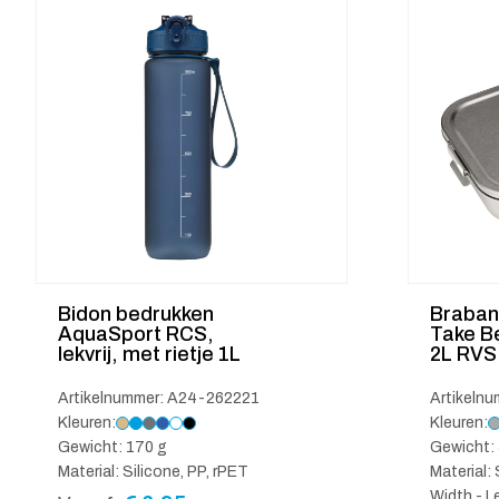
Bidon bedrukken
Braban
AquaSport RCS,
Take B
lekvrij, met rietje 1L
2L RVS
Artikelnummer: A24-262221
Artikeln
Kleuren:
Kleuren:
Gewicht: 170 g
Gewicht: 
Material: Silicone, PP, rPET
Material:
Width - L