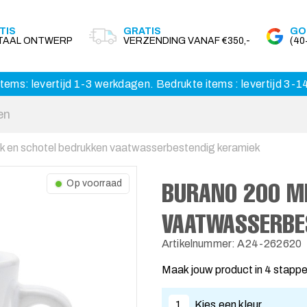
TIS
GRATIS
GO
ITAAL ONTWERP
VERZENDING VANAF €350,-
(4
tems: levertijd 1-3 werkdagen. Bedrukte items : levertijd 3-
k en schotel bedrukken vaatwasserbestendig keramiek
BURANO 200 M
Op voorraad
VAATWASSERBE
Artikelnummer: A24-262620
Maak jouw product in 4 stapp
1
Kies een kleur