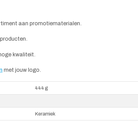
ortiment aan promotiematerialen.
e producten.
oge kwaliteit.
n
met jouw logo.
444 g
Keramiek