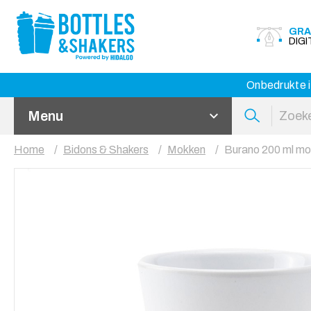
GRA
DIG
Onbedrukte i
Menu
Home
Bidons & Shakers
Mokken
Burano 200 ml mo