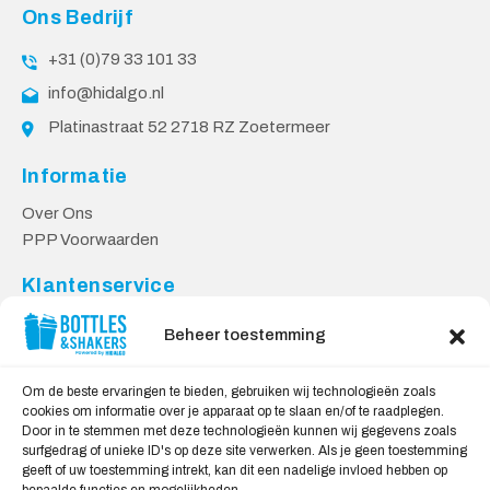
Ons Bedrijf
+31 (0)79 33 101 33
info@hidalgo.nl
Platinastraat 52 2718 RZ Zoetermeer
Informatie
Over Ons
PPP Voorwaarden
Klantenservice
Contact
Beheer toestemming
Levering & Retourneren
Privacy Voorwaarden
Om de beste ervaringen te bieden, gebruiken wij technologieën zoals
cookies om informatie over je apparaat op te slaan en/of te raadplegen.
Veilig Shoppen
Door in te stemmen met deze technologieën kunnen wij gegevens zoals
surfgedrag of unieke ID's op deze site verwerken. Als je geen toestemming
My account
geeft of uw toestemming intrekt, kan dit een nadelige invloed hebben op
Winkelwagen