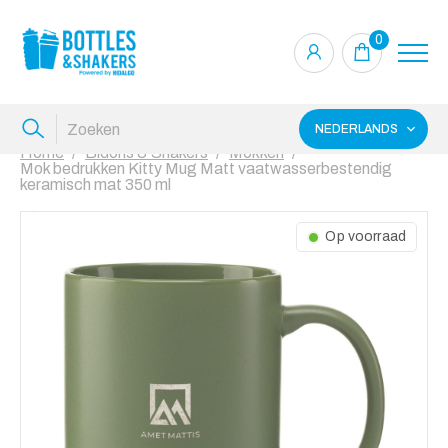
0
NEDERLANDS
Home
Bidons & Shakers
Mokken
Mok bedrukken Kitty Mug Matt vaatwasserbestendig
keramisch mat 350 ml
Op voorraad