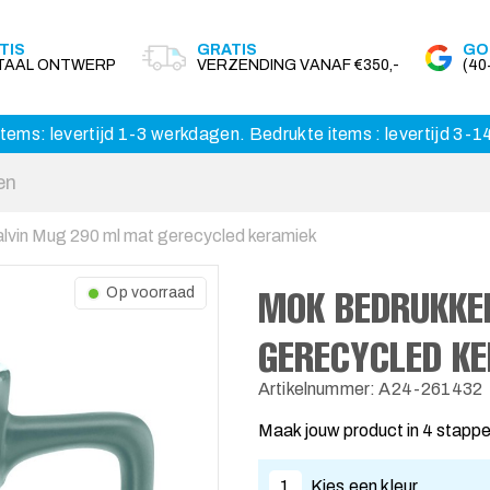
TIS
GRATIS
GO
ITAAL ONTWERP
VERZENDING VANAF €350,-
(4
tems: levertijd 1-3 werkdagen. Bedrukte items : levertijd 3-
lvin Mug 290 ml mat gerecycled keramiek
MOK BEDRUKKE
Op voorraad
GERECYCLED K
Artikelnummer: A24-261432
Maak jouw product in 4 stapp
1
Kies een kleur