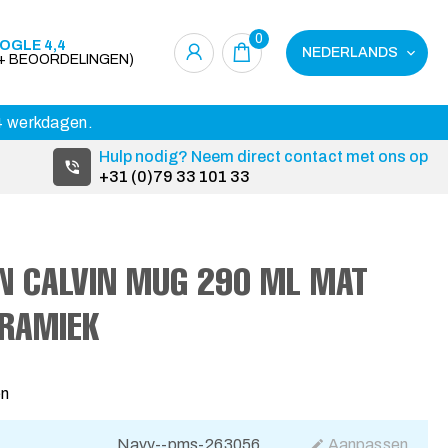
0
OGLE 4,4
NEDERLANDS
0+ BEOORDELINGEN)
14 werkdagen.
Hulp nodig? Neem direct contact met ons op
+31 (0)79 33 101 33
N CALVIN MUG 290 ML MAT
ERAMIEK
en
Navy--pms-263056
Aanpassen