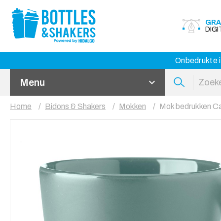
GRA
DIG
Onbedrukte i
Menu
Home
Bidons & Shakers
Mokken
Mok bedrukken Ca