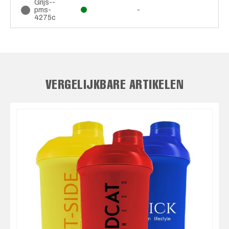
Grijs--
pms-
-
4275c
VERGELIJKBARE ARTIKELEN