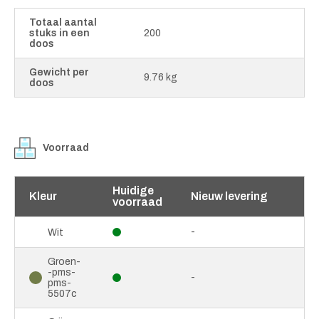
Totaal aantal
stuks in een
200
doos
Gewicht per
9.76 kg
doos
Voorraad
Huidige
Kleur
Nieuw levering
voorraad
-
Wit
Groen-
-pms-
-
pms-
5507c