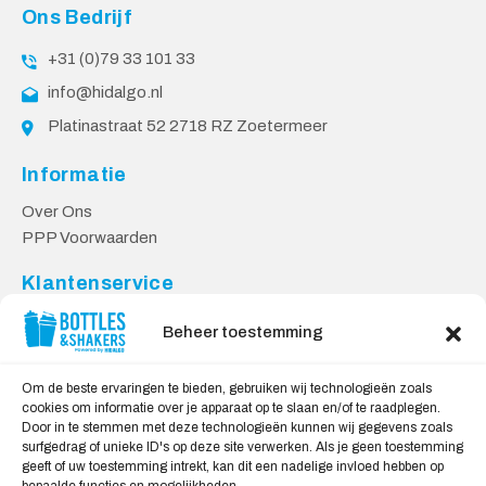
Ons Bedrijf
+31 (0)79 33 101 33
info@hidalgo.nl
Platinastraat 52 2718 RZ Zoetermeer
Informatie
Over Ons
PPP Voorwaarden
Klantenservice
Contact
Beheer toestemming
Levering & Retourneren
Privacy Voorwaarden
Om de beste ervaringen te bieden, gebruiken wij technologieën zoals
cookies om informatie over je apparaat op te slaan en/of te raadplegen.
Veilig Shoppen
Door in te stemmen met deze technologieën kunnen wij gegevens zoals
surfgedrag of unieke ID's op deze site verwerken. Als je geen toestemming
My account
geeft of uw toestemming intrekt, kan dit een nadelige invloed hebben op
Winkelwagen