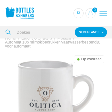
0
NEDERLANDS
Home
Bidons & Shakers
Mokken
AutoMug 185 ml mok bedrukken vaatwasserbestendig
voor automaat
Op voorraad