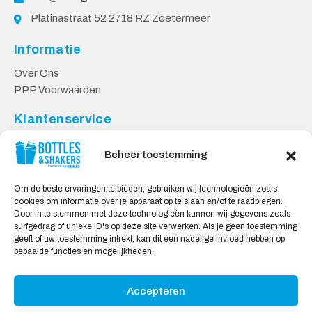
Platinastraat 52 2718 RZ Zoetermeer
Informatie
Over Ons
PPP Voorwaarden
Klantenservice
Contact
Beheer toestemming
Levering & Retourneren
Privacy Voorwaarden
Om de beste ervaringen te bieden, gebruiken wij technologieën zoals
cookies om informatie over je apparaat op te slaan en/of te raadplegen.
Veilig Shoppen
Door in te stemmen met deze technologieën kunnen wij gegevens zoals
surfgedrag of unieke ID's op deze site verwerken. Als je geen toestemming
My account
geeft of uw toestemming intrekt, kan dit een nadelige invloed hebben op
Winkelwagen
bepaalde functies en mogelijkheden.
Accepteren
Wij Accepteren: