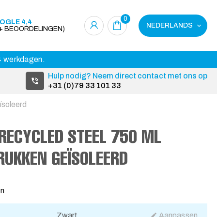
0
OGLE 4,4
NEDERLANDS
0+ BEOORDELINGEN)
14 werkdagen.
Hulp nodig? Neem direct contact met ons op
+31 (0)79 33 101 33
ïsoleerd
RECYCLED STEEL 750 ML
RUKKEN GEÏSOLEERD
en
Zwart
Aanpassen