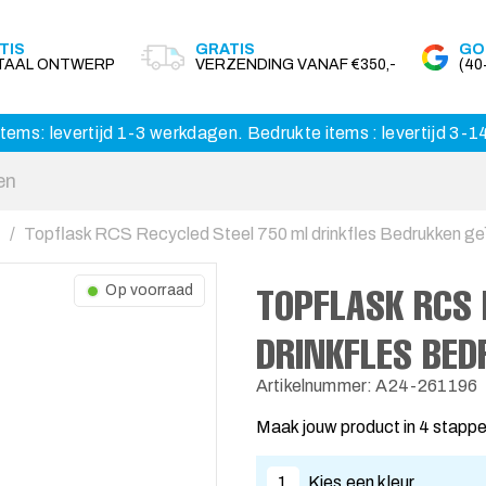
TIS
GRATIS
GO
ITAAL ONTWERP
VERZENDING VANAF €350,-
(4
tems: levertijd 1-3 werkdagen. Bedrukte items : levertijd 3-
Topflask RCS Recycled Steel 750 ml drinkfles Bedrukken ge
TOPFLASK RCS 
Op voorraad
DRINKFLES BED
Artikelnummer: A24-261196
Maak jouw product in 4 stapp
1
Kies een kleur