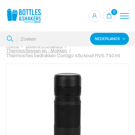
0
NEDERLANDS
Home
Bidons & Shakers
Thermosflessen en - Mokken
Thermosfles bedrukken Contigo 45u koud RVS 740 ml