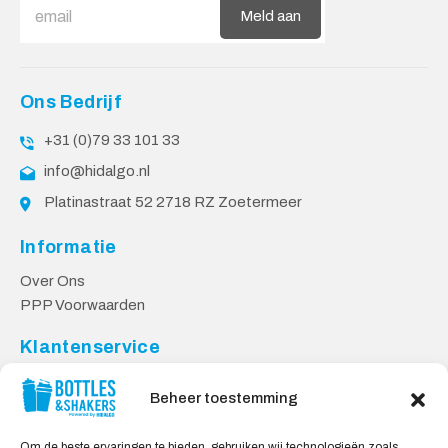
Meld aan
Ons Bedrijf
+31 (0)79 33 101 33
info@hidalgo.nl
Platinastraat 52 2718 RZ Zoetermeer
Informatie
Over Ons
PPP Voorwaarden
Klantenservice
Contact
Beheer toestemming
Levering & Retourneren
Privacy Voorwaarden
Om de beste ervaringen te bieden, gebruiken wij technologieën zoals