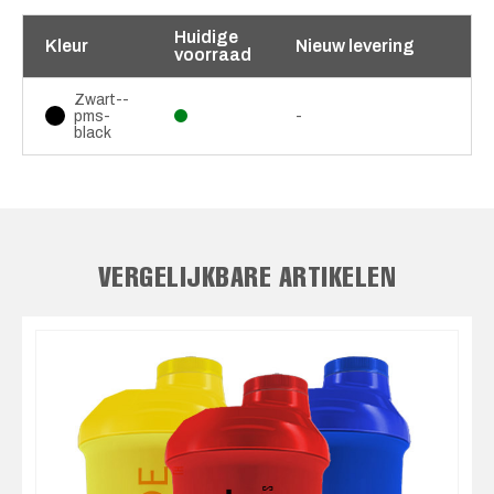
Huidige
Kleur
Nieuw levering
voorraad
Zwart--
pms-
-
black
VERGELIJKBARE ARTIKELEN