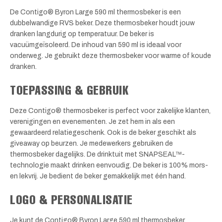
De Contigo® Byron Large 590 ml thermosbeker is een
dubbelwandige RVS beker. Deze thermosbeker houdt jouw
dranken langdurig op temperatuur. De beker is
vacuümgeïsoleerd. De inhoud van 590 ml is ideaal voor
onderweg. Je gebruikt deze thermosbeker voor warme of koude
dranken.
TOEPASSING & GEBRUIK
Deze Contigo® thermosbeker is perfect voor zakelijke klanten,
verenigingen en evenementen. Je zet hem in als een
gewaardeerd relatiegeschenk. Ook is de beker geschikt als
giveaway op beurzen. Je medewerkers gebruiken de
thermosbeker dagelijks. De drinktuit met SNAPSEAL™-
technologie maakt drinken eenvoudig. De beker is 100% mors-
en lekvrij. Je bedient de beker gemakkelijk met één hand.
LOGO & PERSONALISATIE
Je kunt de Contigo® Byron Large 590 ml thermosbeker