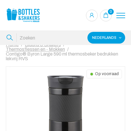
0
NEDERLANDS
Home
Bidons & Shakers
Thermosflessen en - Mokken
Contigo® Byron Large 590 ml thermosbeker bedrukken
lekvrij RVS
Op voorraad