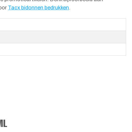
voor
Tacx bidonnen bedrukken
.
ML