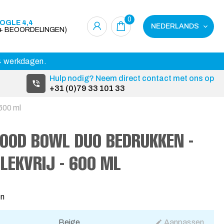
0
OGLE 4,4
NEDERLANDS
0+ BEOORDELINGEN)
14 werkdagen.
Hulp nodig? Neem direct contact met ons op
+31 (0)79 33 101 33
600 ml
OOD BOWL DUO BEDRUKKEN -
LEKVRIJ - 600 ML
en
Beige
Aanpassen