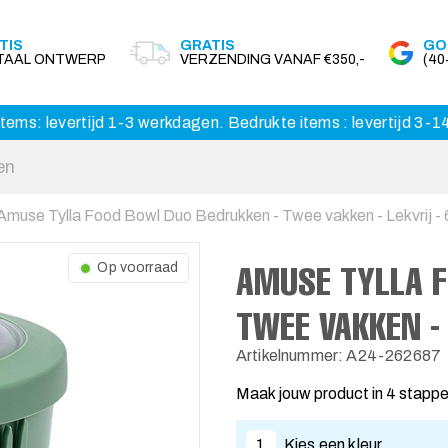
TIS
GRATIS
GO
ITAAL ONTWERP
VERZENDING VANAF €350,-
(4
tems: levertijd 1-3 werkdagen. Bedrukte items : levertijd 3-
Amuse Tylla Food Bowl Duo Bedrukken - Twee vakken - Lekvrij - 
AMUSE TYLLA F
Op voorraad
TWEE VAKKEN - 
Artikelnummer: A24-262687
Maak jouw product in 4 stapp
1
Kies een kleur