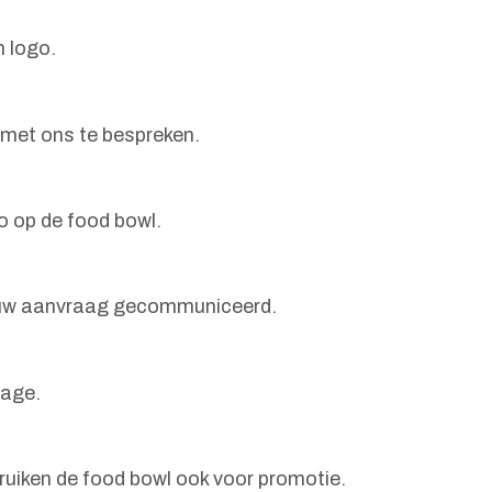
n logo.
 met ons te bespreken.
o op de food bowl.
 na uw aanvraag gecommuniceerd.
lage.
uiken de food bowl ook voor promotie.