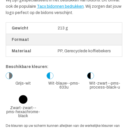
Wij zijn gespecialiseerd in het bedrukken van bidons. Dit omvat
ook de populaire
Tacx bidonnen bedrukken
. Wij zorgen dat jouw
logo perfect op de bidons verschijnt.
Gewicht
213 g
Formaat
Materiaal
PP, Gerecyclede koffiebekers
Beschikbare kleuren:
Grijs-wit
Wit-blauw--pms-
Wit-zwart--pms-
633u
process-black-u
Zwart-zwart--
pms-hexachrome-
black
De kleuren op uw scherm kunnen afwijken van de werkelijke kleuren van