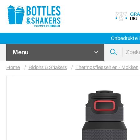
GRA
DIG
Onbedrukte i
Menu
Home
Bidons & Shakers
Thermosflessen en - Mokken