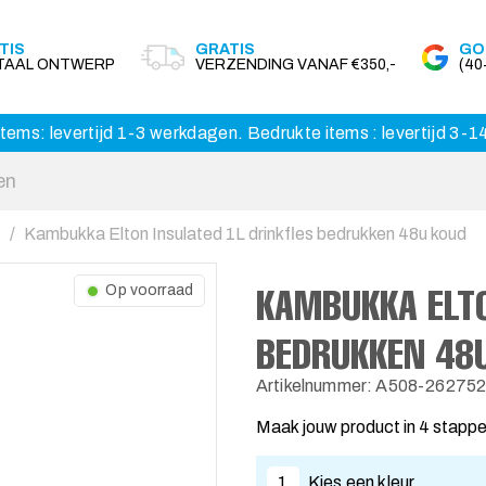
TIS
GRATIS
GO
ITAAL ONTWERP
VERZENDING VANAF €350,-
(4
tems: levertijd 1-3 werkdagen. Bedrukte items : levertijd 3-
Kambukka Elton Insulated 1L drinkfles bedrukken 48u koud
KAMBUKKA ELTO
Op voorraad
BEDRUKKEN 48
Artikelnummer: A508-26275
Maak jouw product in 4 stapp
1
Kies een kleur