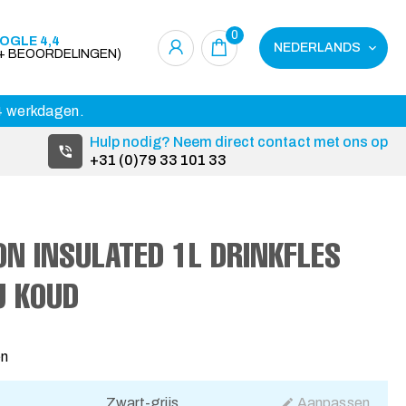
0
OGLE 4,4
NEDERLANDS
0+ BEOORDELINGEN)
14 werkdagen.
Hulp nodig? Neem direct contact met ons op
+31 (0)79 33 101 33
N INSULATED 1L DRINKFLES
U KOUD
2
en
Zwart-grijs
Aanpassen