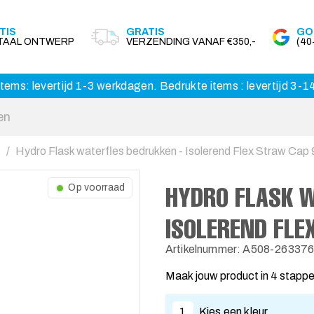
TIS
GRATIS
GO
ITAAL ONTWERP
VERZENDING VANAF €350,-
(4
tems: levertijd 1-3 werkdagen. Bedrukte items : levertijd 3-
Hydro Flask waterfles bedrukken - Isolerend Flex Straw Cap 
HYDRO FLASK W
Op voorraad
ISOLEREND FLE
Artikelnummer: A508-26337
Maak jouw product in 4 stapp
1
Kies een kleur