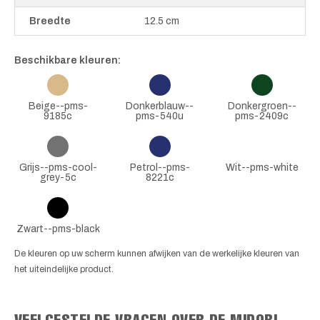
Breedte
12.5 cm
Beschikbare kleuren:
Beige--pms-
Donkerblauw--
Donkergroen--
9185c
pms-540u
pms-2409c
Grijs--pms-cool-
Petrol--pms-
Wit--pms-white
grey-5c
8221c
Zwart--pms-black
De kleuren op uw scherm kunnen afwijken van de werkelijke kleuren van
het uiteindelijke product.
VEELGESTELDE VRAGEN OVER DE MIDORI