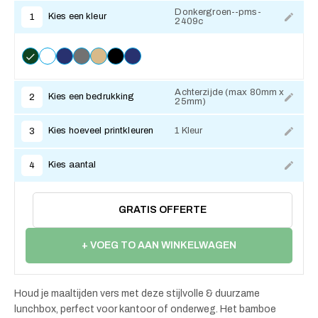
Donkergroen--pms-
Kies een kleur
1
2409c
Achterzijde (max 80mm x
Kies een bedrukking
2
25mm)
Kies hoeveel printkleuren
1 Kleur
3
Kies aantal
4
GRATIS OFFERTE
+ VOEG TO AAN WINKELWAGEN
Houd je maaltijden vers met deze stijlvolle & duurzame
lunchbox, perfect voor kantoor of onderweg. Het bamboe