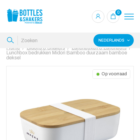
0
NEDERLANDS
Home
Bidons & Shakers
Lunchboxen & Lunchpots
Lunchbox bedrukken Midori Bamboo duurzaam bamboe
deksel
Op voorraad