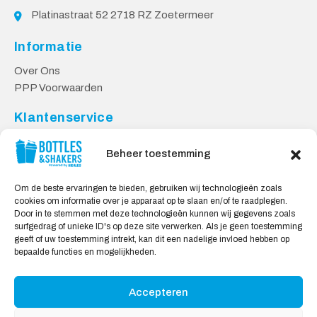
Platinastraat 52 2718 RZ Zoetermeer
Informatie
Over Ons
PPP Voorwaarden
Klantenservice
Contact
Beheer toestemming
Levering & Retourneren
Privacy Voorwaarden
Om de beste ervaringen te bieden, gebruiken wij technologieën zoals
cookies om informatie over je apparaat op te slaan en/of te raadplegen.
Veilig Shoppen
Door in te stemmen met deze technologieën kunnen wij gegevens zoals
surfgedrag of unieke ID's op deze site verwerken. Als je geen toestemming
My account
geeft of uw toestemming intrekt, kan dit een nadelige invloed hebben op
Winkelwagen
bepaalde functies en mogelijkheden.
Accepteren
Wij Accepteren: