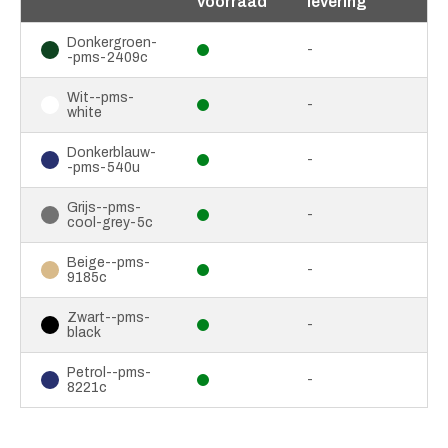
voorraad
levering
Donkergroen-
-
-pms-2409c
Wit--pms-
-
white
Donkerblauw-
-
-pms-540u
Grijs--pms-
-
cool-grey-5c
Beige--pms-
-
9185c
Zwart--pms-
-
black
Petrol--pms-
-
8221c