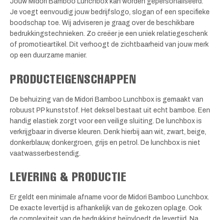
Jouw Midori Bamboo Lunchbox kan worden gepersonaliseerd.
Je voegt eenvoudig jouw bedrijfslogo, slogan of een specifieke
boodschap toe. Wij adviseren je graag over de beschikbare
bedrukkingstechnieken. Zo creëer je een uniek relatiegeschenk
of promotieartikel. Dit verhoogt de zichtbaarheid van jouw merk
op een duurzame manier.
PRODUCTEIGENSCHAPPEN
De behuizing van de Midori Bamboo Lunchbox is gemaakt van
robuust PP kunststof. Het deksel bestaat uit echt bamboe. Een
handig elastiek zorgt voor een veilige sluiting. De lunchbox is
verkrijgbaar in diverse kleuren. Denk hierbij aan wit, zwart, beige,
donkerblauw, donkergroen, grijs en petrol. De lunchbox is niet
vaatwasserbestendig.
LEVERING & PRODUCTIE
Er geldt een minimale afname voor de Midori Bamboo Lunchbox.
De exacte levertijd is afhankelijk van de gekozen oplage. Ook
de complexiteit van de bedrukking beïnvloedt de levertijd. Na