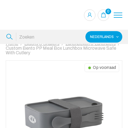
0
NEDERLANDS
Home
Bidons & Shakers
Lunchboxen & Lunchpots
Custom Bento PP Meal Box Lunchbox Microwave Safe
With Cutlery
Op voorraad