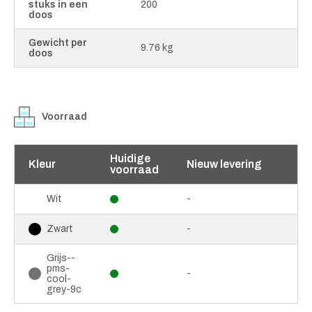
stuks in een
200
doos
Gewicht per
9.76 kg
doos
Voorraad
Huidige
Kleur
Nieuw levering
voorraad
-
Wit
-
Zwart
Grijs--
pms-
-
cool-
grey-9c