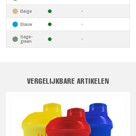
-
Beige
-
Blauw
Sage-
-
green
VERGELIJKBARE ARTIKELEN