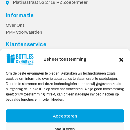
Platinastraat 52 2718 RZ Zoetermeer
Informatie
Over Ons
PPP Voorwaarden
Klantenservice
Contact
Beheer toestemming
Levering & Retourneren
Privacy Voorwaarden
Om de beste ervaringen te bieden, gebruiken wij technologieën zoals
cookies om informatie over je apparaat op te slaan en/of te raadplegen.
Veilig Shoppen
Door in te stemmen met deze technologieën kunnen wij gegevens zoals
surfgedrag of unieke ID's op deze site verwerken. Als je geen toestemming
My account
geeft of uw toestemming intrekt, kan dit een nadelige invloed hebben op
Winkelwagen
bepaalde functies en mogelijkheden.
Accepteren
Wij Accepteren:
Weigeren