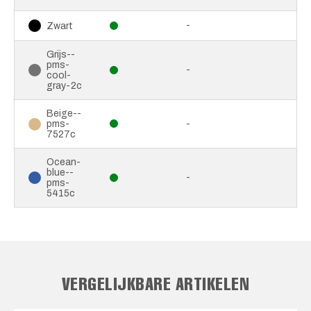
-
Zwart
Grijs--
pms-
-
cool-
gray-2c
Beige--
pms-
-
7527c
Ocean-
blue--
-
pms-
5415c
VERGELIJKBARE ARTIKELEN