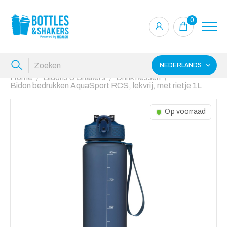
0
NEDERLANDS
Home
Bidons & Shakers
Drinkflessen
Bidon bedrukken AquaSport RCS, lekvrij, met rietje 1L
Op voorraad