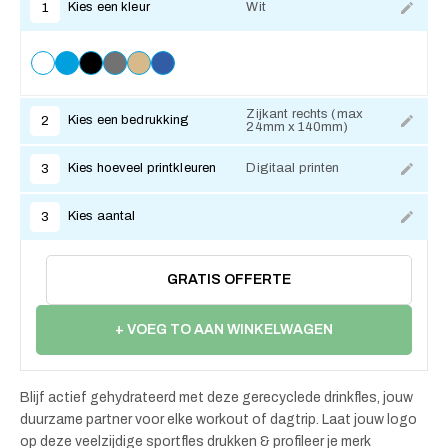
Kies een kleur
Wit
1
Zijkant rechts (max
Kies een bedrukking
2
24mm x 140mm)
Kies hoeveel printkleuren
Digitaal printen
3
Kies aantal
3
GRATIS OFFERTE
+ VOEG TO AAN WINKELWAGEN
Blijf actief gehydrateerd met deze gerecyclede drinkfles, jouw
duurzame partner voor elke workout of dagtrip. Laat jouw logo
op deze veelzijdige sportfles drukken & profileer je merk