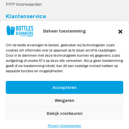
PPP Voorwaarden
Klantenservice
Contact
Beheer toestemming
Levering & Retourneren
Privacy Voorwaarden
Om de beste ervaringen te bieden, gebruiken wij technologieën zoals
cookies om informatie over je apparaat op te slaan en/of te raadplegen.
Veilig Shoppen
Door in te stemmen met deze technologieën kunnen wij gegevens zoals
surfgedrag of unieke ID's op deze site verwerken. Als je geen toestemming
My account
geeft of uw toestemming intrekt, kan dit een nadelige invloed hebben op
Winkelwagen
bepaalde functies en mogelijkheden.
Accepteren
Wij Accepteren:
Weigeren
Bekijk voorkeuren
Privacy Voorwaarden
Copyright © 2026
Bidons & Shakers
, All rights reserved