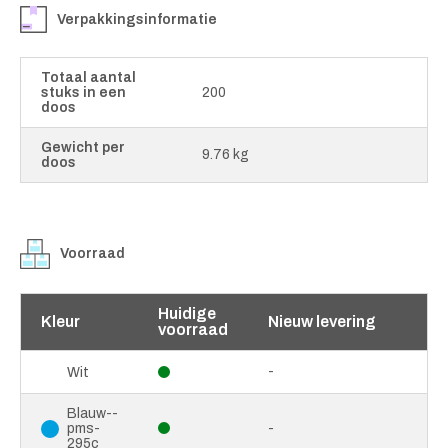
Verpakkingsinformatie
Totaal aantal
stuks in een
200
doos
Gewicht per
9.76 kg
doos
Voorraad
Huidige
Kleur
Nieuw levering
voorraad
-
Wit
Blauw--
pms-
-
295c