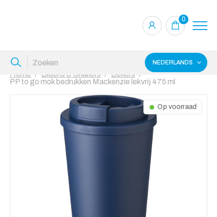
0
NEDERLANDS
Home
Bidons & Shakers
Bekers
PP to go mok bedrukken Mackenzie lekvrij 475 ml
Op voorraad