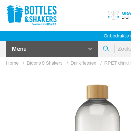
GRA
DIG
Onbedrukte i
Menu
Home
Bidons & Shakers
Drinkflessen
RPET drinkfl