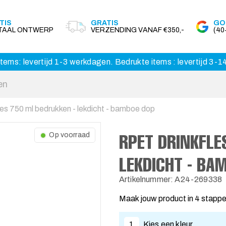
TIS
GRATIS
GO
ITAAL ONTWERP
VERZENDING VANAF €350,-
(4
tems: levertijd 1-3 werkdagen. Bedrukte items : levertijd 3-
es 750 ml bedrukken - lekdicht - bamboe dop
RPET DRINKFLE
Op voorraad
LEKDICHT - BA
Artikelnummer: A24-269338
Maak jouw product in 4 stapp
1
Kies een kleur