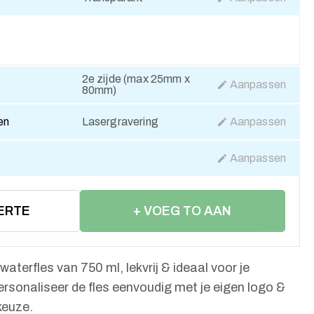
2e zijde (max 25mm x
Aanpassen
80mm)
en
Lasergravering
Aanpassen
Aanpassen
ERTE
+ VOEG TO AAN
WINKELWAGEN
terfles van 750 ml, lekvrij & ideaal voor je
ersonaliseer de fles eenvoudig met je eigen logo &
keuze.