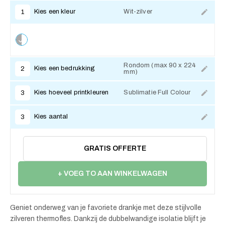
Kies een kleur
Wit-zilver
1
Rondom (max 90 x 224
Kies een bedrukking
2
mm)
Kies hoeveel printkleuren
Sublimatie Full Colour
3
Kies aantal
3
GRATIS OFFERTE
+ VOEG TO AAN WINKELWAGEN
Geniet onderweg van je favoriete drankje met deze stijlvolle
zilveren thermofles. Dankzij de dubbelwandige isolatie blijft je