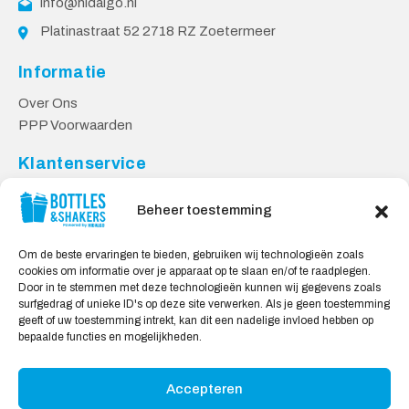
info@hidalgo.nl
Platinastraat 52 2718 RZ Zoetermeer
Informatie
Over Ons
PPP Voorwaarden
Klantenservice
Contact
Beheer toestemming
Levering & Retourneren
Privacy Voorwaarden
Om de beste ervaringen te bieden, gebruiken wij technologieën zoals
cookies om informatie over je apparaat op te slaan en/of te raadplegen.
Veilig Shoppen
Door in te stemmen met deze technologieën kunnen wij gegevens zoals
surfgedrag of unieke ID's op deze site verwerken. Als je geen toestemming
My account
geeft of uw toestemming intrekt, kan dit een nadelige invloed hebben op
Winkelwagen
bepaalde functies en mogelijkheden.
Accepteren
Wij Accepteren: