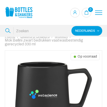
0
NEDERLANDS
Home
Bidons & Shakers
Mokken
Mok Bellini zwart bedrukken vaatwasbestendig
gerecycled 330 ml
Op voorraad