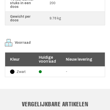
stuks in een
200
doos
Gewicht per
9.76 kg
doos
Voorraad
Huidige
Kleur
Nieuw levering
voorraad
-
Zwart
VERGELIJKBARE ARTIKELEN