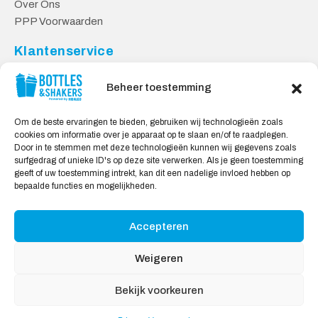
Over Ons
PPP Voorwaarden
Klantenservice
Contact
Beheer toestemming
Levering & Retourneren
Privacy Voorwaarden
Om de beste ervaringen te bieden, gebruiken wij technologieën zoals
cookies om informatie over je apparaat op te slaan en/of te raadplegen.
Veilig Shoppen
Door in te stemmen met deze technologieën kunnen wij gegevens zoals
surfgedrag of unieke ID's op deze site verwerken. Als je geen toestemming
My account
geeft of uw toestemming intrekt, kan dit een nadelige invloed hebben op
Winkelwagen
bepaalde functies en mogelijkheden.
Accepteren
Wij Accepteren:
Weigeren
Bekijk voorkeuren