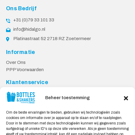
Ons Bedrijf
+31 (0)79 33 101 33
info@hidalgo.nl
Platinastraat 52 2718 RZ Zoetermeer
Informatie
Over Ons
PPP Voorwaarden
Klantenservice
Contact
Beheer toestemming
Levering & Retourneren
Privacy Voorwaarden
Om de beste ervaringen te bieden, gebruiken wij technologieën zoals
cookies om informatie over je apparaat op te slaan en/of te raadplegen.
Veilig Shoppen
Door in te stemmen met deze technologieën kunnen wij gegevens zoals
surfgedrag of unieke ID's op deze site verwerken. Als je geen toestemming
My account
geeft of uw toestemming intrekt, kan dit een nadelige invloed hebben op