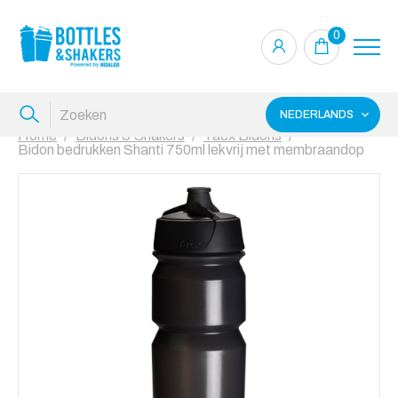
0
NEDERLANDS
Home
Bidons & Shakers
Tacx Bidons
Bidon bedrukken Shanti 750ml lekvrij met membraandop