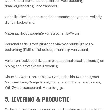
Dop: Shanti-membraandop; knijpen voor dosering,
draaivergrendeling voor transport.
Gebruik: lekvrij in open stand door membraansysteem; volledig
dicht in lock-stand.
Materiaal: hoogwaardige kunststof en BPA-vrij.
Personalisatie: groot printoppervlak voor duidelijke logo-
bedrukking (PMS of full colour, afhankelijk van variant).
Varianten: ook beschikbaar in biobased materiaal (suikerriet) en
biologisch afbreekbare uitvoering.
Kleuren: Zwart, Donker-blauw, Geel, Licht-blauw, Licht-groen,
Medium-blauw, Oranje, Rood, Transparant, Transparant-aqua,
Wit, Zwart-transparant, Metallic-grijs.
5. LEVERING & PRODUCTIE
De levertijd is afhankelijk van oplage, kleurkeuze en bedrukking.