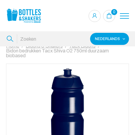
0
NEDERLANDS
Home
Bidons & Shakers
Tacx Bidons
Bidon bedrukken Tacx Shiva O2 750ml duurzaam
biobased