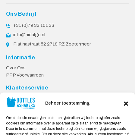
Ons Bedrijf
+31 (0)79 33 101 33
info@hidalgo.nl
Platinastraat 52 2718 RZ Zoetermeer
Informatie
Over Ons
PPP Voorwaarden
Klantenservice
Contact
Beheer toestemming
Levering & Retourneren
Privacy Voorwaarden
Om de beste ervaringen te bieden, gebruiken wij technologieën zoals
cookies om informatie over je apparaat op te slaan en/of te raadplegen.
Veilig Shoppen
Door in te stemmen met deze technologieën kunnen wij gegevens zoals
surfgedrag of unieke ID's op deze site verwerken. Als je geen toestemming