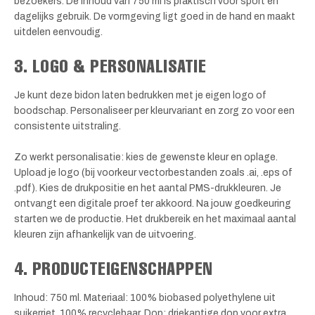
bezoekers. De inhoud van 750 ml is praktisch voor sport en
dagelijks gebruik. De vormgeving ligt goed in de hand en maakt
uitdelen eenvoudig.
3. LOGO & PERSONALISATIE
Je kunt deze bidon laten bedrukken met je eigen logo of
boodschap. Personaliseer per kleurvariant en zorg zo voor een
consistente uitstraling.
Zo werkt personalisatie: kies de gewenste kleur en oplage.
Upload je logo (bij voorkeur vectorbestanden zoals .ai, .eps of
.pdf). Kies de drukpositie en het aantal PMS-drukkleuren. Je
ontvangt een digitale proef ter akkoord. Na jouw goedkeuring
starten we de productie. Het drukbereik en het maximaal aantal
kleuren zijn afhankelijk van de uitvoering.
4. PRODUCTEIGENSCHAPPEN
Inhoud: 750 ml. Materiaal: 100% biobased polyethylene uit
suikerriet, 100% recyclebaar. Dop: driekantige dop voor extra