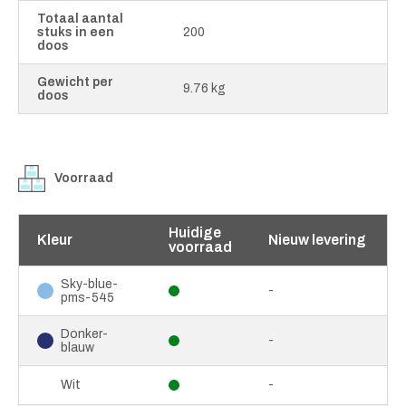
Totaal aantal
stuks in een
200
doos
Gewicht per
9.76 kg
doos
Voorraad
Huidige
Kleur
Nieuw levering
voorraad
Sky-blue-
-
pms-545
Donker-
-
blauw
-
Wit