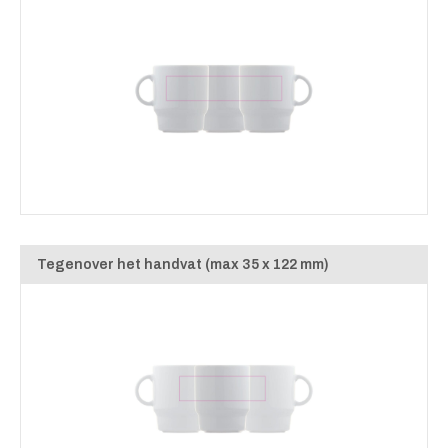
Tegenover het handvat (max 35 x 122 mm)