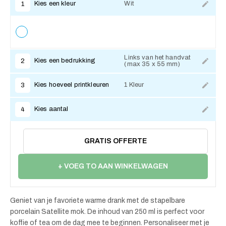
Kies een kleur
Wit
1
Links van het handvat
Kies een bedrukking
2
(max 35 x 55 mm)
Kies hoeveel printkleuren
1 Kleur
3
Kies aantal
4
GRATIS OFFERTE
+ VOEG TO AAN WINKELWAGEN
Geniet van je favoriete warme drank met de stapelbare
porcelain Satellite mok. De inhoud van 250 ml is perfect voor
koffie of tea om de dag mee te beginnen. Personaliseer met je