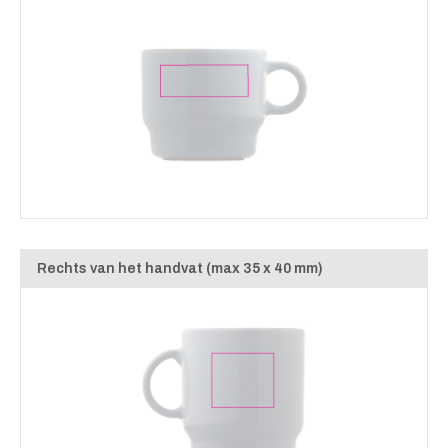
Rechts van het handvat (max 35 x 40 mm)