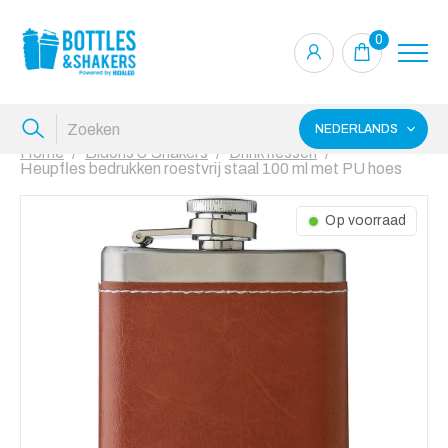
0
NEDERLANDS
Home
Bidons & Shakers
Drinkflessen
Heupfles bedrukken roestvrij staal 100 ml met PU hoes
Op voorraad