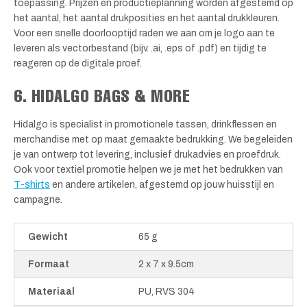
toepassing. Prijzen en productieplanning worden afgestemd op
het aantal, het aantal drukposities en het aantal drukkleuren.
Voor een snelle doorlooptijd raden we aan om je logo aan te
leveren als vectorbestand (bijv. .ai, .eps of .pdf) en tijdig te
reageren op de digitale proef.
6. HIDALGO BAGS & MORE
Hidalgo is specialist in promotionele tassen, drinkflessen en
merchandise met op maat gemaakte bedrukking. We begeleiden
je van ontwerp tot levering, inclusief drukadvies en proefdruk.
Ook voor textiel promotie helpen we je met het bedrukken van
T-shirts
en andere artikelen, afgestemd op jouw huisstijl en
campagne.
Gewicht
65 g
Formaat
2 x 7 x 9.5cm
Materiaal
PU, RVS 304