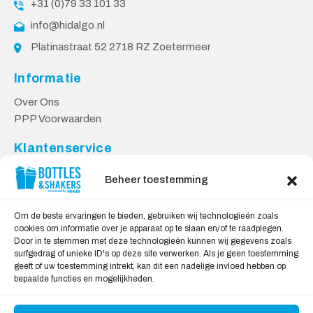
+31 (0)79 33 101 33
info@hidalgo.nl
Platinastraat 52 2718 RZ Zoetermeer
Informatie
Over Ons
PPP Voorwaarden
Klantenservice
Contact
Beheer toestemming
Levering & Retourneren
Privacy Voorwaarden
Om de beste ervaringen te bieden, gebruiken wij technologieën zoals
cookies om informatie over je apparaat op te slaan en/of te raadplegen.
Veilig Shoppen
Door in te stemmen met deze technologieën kunnen wij gegevens zoals
surfgedrag of unieke ID's op deze site verwerken. Als je geen toestemming
My account
geeft of uw toestemming intrekt, kan dit een nadelige invloed hebben op
Winkelwagen
bepaalde functies en mogelijkheden.