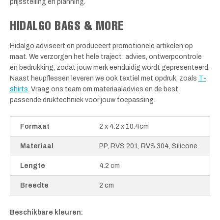
prijsstelling en planning.
HIDALGO BAGS & MORE
Hidalgo adviseert en produceert promotionele artikelen op
maat. We verzorgen het hele traject: advies, ontwerpcontrole
en bedrukking, zodat jouw merk eenduidig wordt gepresenteerd.
Naast heupflessen leveren we ook textiel met opdruk, zoals
T-
shirts
. Vraag ons team om materiaaladvies en de best
passende druktechniek voor jouw toepassing.
Formaat
2 x 4.2 x 10.4cm
Materiaal
PP, RVS 201, RVS 304, Silicone
Lengte
4.2 cm
Breedte
2 cm
Beschikbare kleuren: