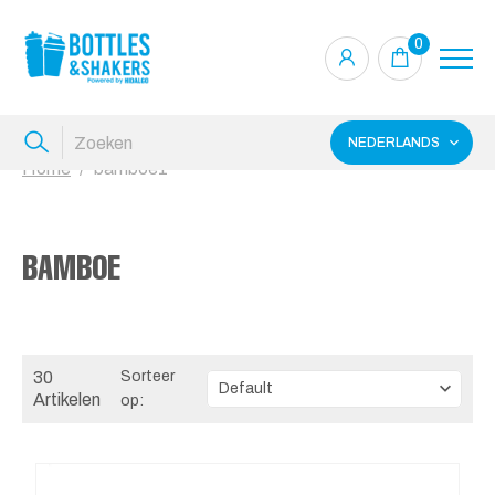
0
NEDERLANDS
Home
bamboe1
BAMBOE
30
Sorteer
Artikelen
op: