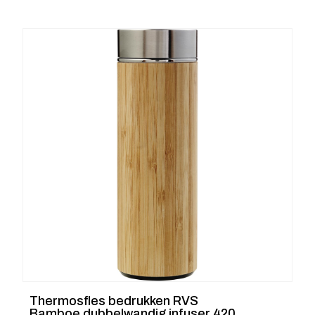
Thermosfles bedrukken RVS
Bamboe dubbelwandig infuser 420