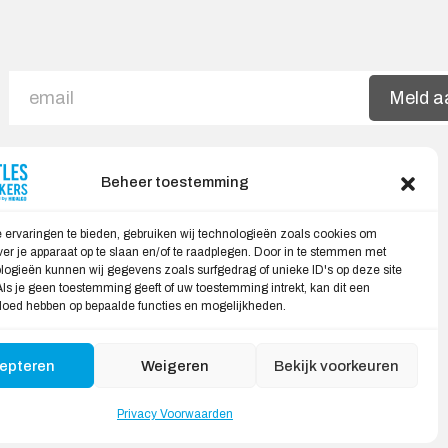
Meld a
Beheer toestemming
Veilig Shoppen
 ervaringen te bieden, gebruiken wij technologieën zoals cookies om
ver je apparaat op te slaan en/of te raadplegen. Door in te stemmen met
My account
ogieën kunnen wij gegevens zoals surfgedrag of unieke ID's op deze site
ls je geen toestemming geeft of uw toestemming intrekt, kan dit een
Winkelwagen
vloed hebben op bepaalde functies en mogelijkheden.
epteren
Weigeren
Bekijk voorkeuren
Privacy Voorwaarden