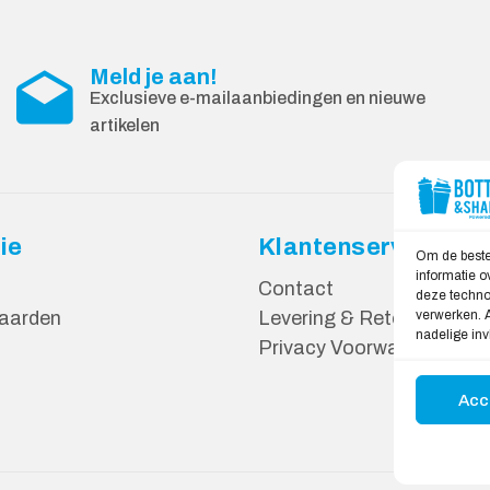
Meld je aan!
Exclusieve e-mailaanbiedingen en nieuwe
artikelen
ie
Klantenservice
Om de beste
informatie o
Contact
deze technol
verwerken. A
aarden
Levering & Retourneren
nadelige in
Privacy Voorwaarden
Acc