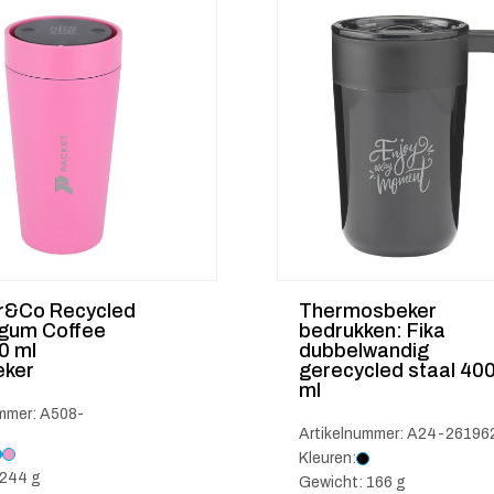
ar&Co Recycled
Thermosbeker
gum Coffee
bedrukken: Fika
0 ml
dubbelwandig
eker
gerecycled staal 40
ml
mmer: A508-
Artikelnummer: A24-26196
Kleuren:
 244 g
Gewicht: 166 g