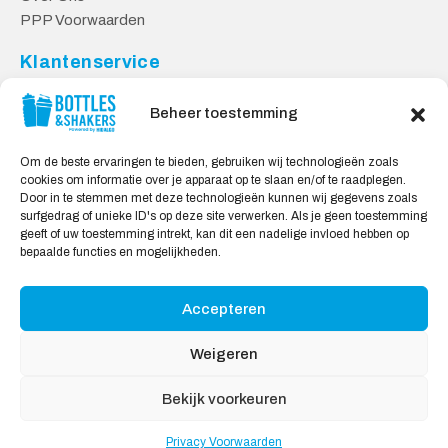
PPP Voorwaarden
Klantenservice
Contact
Beheer toestemming
Levering & Retourneren
Privacy Voorwaarden
Om de beste ervaringen te bieden, gebruiken wij technologieën zoals
cookies om informatie over je apparaat op te slaan en/of te raadplegen.
Veilig Shoppen
Door in te stemmen met deze technologieën kunnen wij gegevens zoals
surfgedrag of unieke ID's op deze site verwerken. Als je geen toestemming
My account
geeft of uw toestemming intrekt, kan dit een nadelige invloed hebben op
Winkelwagen
bepaalde functies en mogelijkheden.
Accepteren
Wij Accepteren:
Weigeren
Bekijk voorkeuren
Privacy Voorwaarden