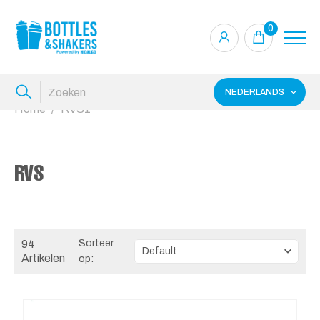
0
NEDERLANDS
Home
RVS1
RVS
94
Sorteer
Artikelen
op: