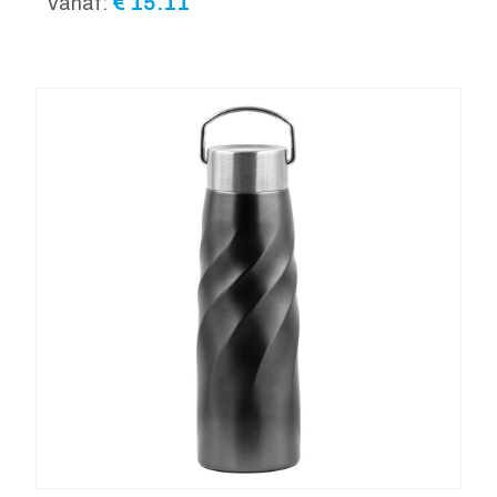
€
15.11
Vanaf: