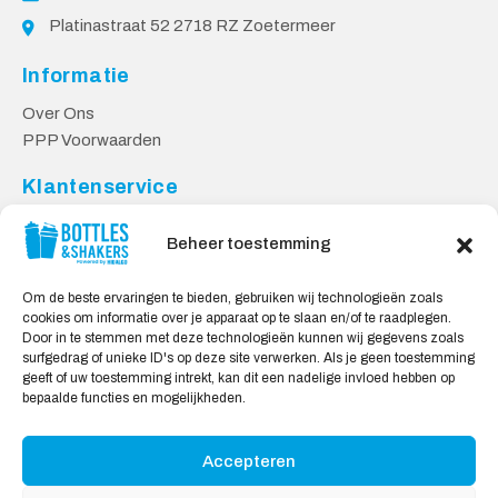
Platinastraat 52 2718 RZ Zoetermeer
Informatie
Over Ons
PPP Voorwaarden
Klantenservice
Contact
Beheer toestemming
Levering & Retourneren
Privacy Voorwaarden
Om de beste ervaringen te bieden, gebruiken wij technologieën zoals
cookies om informatie over je apparaat op te slaan en/of te raadplegen.
Veilig Shoppen
Door in te stemmen met deze technologieën kunnen wij gegevens zoals
surfgedrag of unieke ID's op deze site verwerken. Als je geen toestemming
My account
geeft of uw toestemming intrekt, kan dit een nadelige invloed hebben op
Winkelwagen
bepaalde functies en mogelijkheden.
Accepteren
Wij Accepteren: