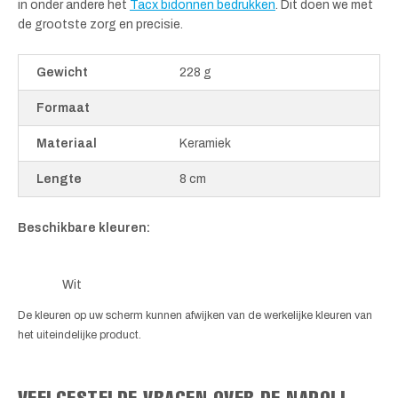
in onder andere het
Tacx bidonnen bedrukken
. Dit doen we met
de grootste zorg en precisie.
Gewicht
228 g
Formaat
Materiaal
Keramiek
Lengte
8 cm
Beschikbare kleuren:
Wit
De kleuren op uw scherm kunnen afwijken van de werkelijke kleuren van
het uiteindelijke product.
VEELGESTELDE VRAGEN OVER DE NAPOLI