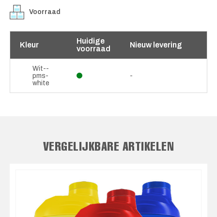
Voorraad
Huidige
Kleur
Nieuw levering
voorraad
Wit--
pms-
-
white
VERGELIJKBARE ARTIKELEN