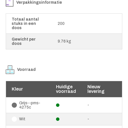
Verpakkingsinformatie
Totaal aantal
stuks in een
200
doos
Gewicht per
9.76 kg
doos
Voorraad
Huidige
Nieuw
Kleur
voorraad
levering
Grijs--pms-
-
4275c
-
Wit