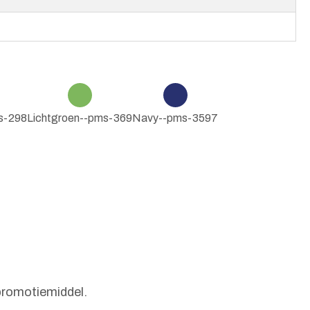
s-298
Lichtgroen--pms-369
Navy--pms-3597
promotiemiddel.