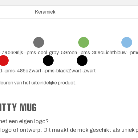
Keramiek
s-7406
Grijs--pms-cool-gray-5
Groen--pms-369c
Lichtblauw--pm
d--pms-485c
Zwart--pms-black
Zwart-zwart
euren van het uiteindelijke product.
KITTY MUG
et een eigen logo?
 logo of ontwerp. Dit maakt de mok geschikt als uniek 