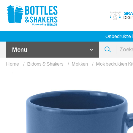
GRA
DIG
Onbedrukte i
Menu
Home
Bidons & Shakers
Mokken
Mok bedrukken Ki