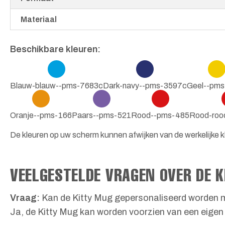
Materiaal
Beschikbare kleuren:
Blauw-blauw--pms-7683c
Dark-navy--pms-3597c
Geel--pm
Oranje--pms-166
Paars--pms-521
Rood--pms-485
Rood-roo
De kleuren op uw scherm kunnen afwijken van de werkelijke kl
VEELGESTELDE VRAGEN OVER DE 
Vraag:
Kan de Kitty Mug gepersonaliseerd worden m
Ja, de Kitty Mug kan worden voorzien van een eigen