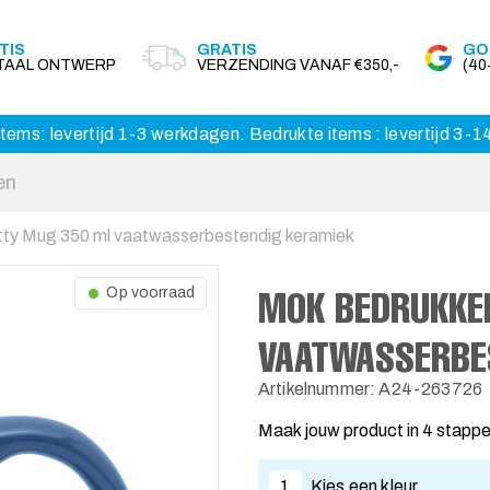
TIS
GRATIS
GO
ITAAL ONTWERP
VERZENDING VANAF €350,-
(4
tems: levertijd 1-3 werkdagen. Bedrukte items : levertijd 3-
tty Mug 350 ml vaatwasserbestendig keramiek
MOK BEDRUKKE
Op voorraad
VAATWASSERBE
Artikelnummer: A24-263726
Maak jouw product in 4 stapp
1
Kies een kleur