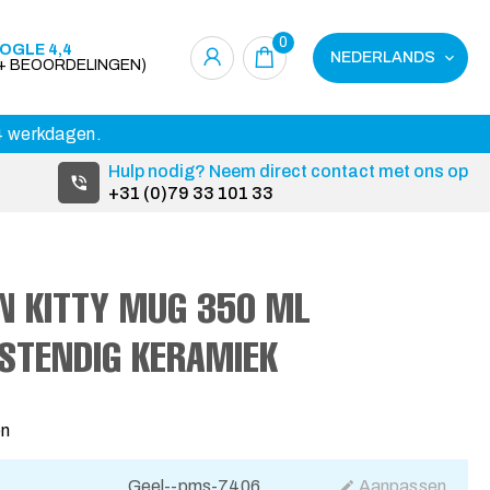
0
OGLE 4,4
NEDERLANDS
0+ BEOORDELINGEN)
14 werkdagen.
Hulp nodig? Neem direct contact met ons op
+31 (0)79 33 101 33
N KITTY MUG 350 ML
STENDIG KERAMIEK
en
Geel--pms-7406
Aanpassen