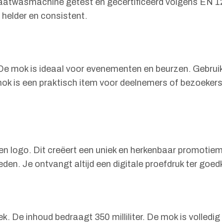
twasmachine getest en gecertificeerd volgens EN 1287
n helder en consistent.
. De mok is ideaal voor evenementen en beurzen. Gebrui
k is een praktisch item voor deelnemers of bezoekers. 
en logo. Dit creëert een uniek en herkenbaar promotiemi
den. Je ontvangt altijd een digitale proefdruk ter goed
k. De inhoud bedraagt 350 milliliter. De mok is volled