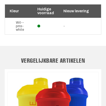
Huidige
Kleur
Nieuw levering
voorraad
Wit--
pms-
-
white
VERGELIJKBARE ARTIKELEN