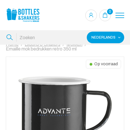
0
NEDERLANDS
Home
Bidons & Shakers
Mokken
Emaille mok bedrukken retro 350 ml
Op voorraad