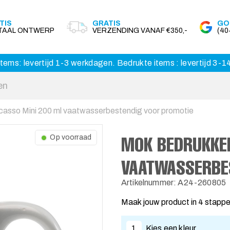
TIS
GRATIS
GO
ITAAL ONTWERP
VERZENDING VANAF €350,-
(4
tems: levertijd 1-3 werkdagen. Bedrukte items : levertijd 3-
casso Mini 200 ml vaatwasserbestendig voor promotie
MOK BEDRUKKEN
Op voorraad
VAATWASSERBE
Artikelnummer: A24-260805
Maak jouw product in 4 stapp
1
Kies een kleur