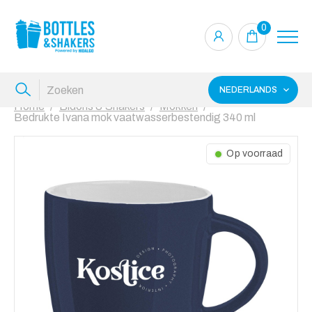
0
NEDERLANDS
Home
Bidons & Shakers
Mokken
Bedrukte Ivana mok vaatwasserbestendig 340 ml
Op voorraad