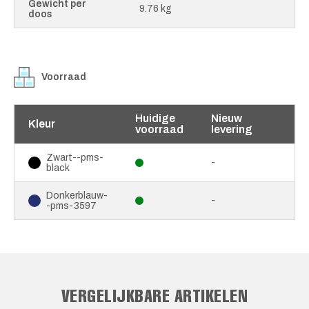
Gewicht per
9.76 kg
doos
Voorraad
Huidige
Nieuw
Kleur
voorraad
levering
Zwart--pms-
-
black
Donkerblauw-
-
-pms-3597
VERGELIJKBARE ARTIKELEN