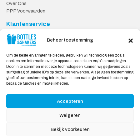
Over Ons
PPP Voorwaarden
Klantenservice
Contact
Beheer toestemming
Levering & Retourneren
Privacy Voorwaarden
Om de beste ervaringen te bieden, gebruiken wij technologieën zoals
cookies om informatie over je apparaat op te slaan en/of te raadplegen.
Veilig Shoppen
Door in te stemmen met deze technologieën kunnen wij gegevens zoals
surfgedrag of unieke ID's op deze site verwerken. Als je geen toestemming
My account
geeft of uw toestemming intrekt, kan dit een nadelige invloed hebben op
Winkelwagen
bepaalde functies en mogelijkheden.
Accepteren
Wij Accepteren:
Weigeren
Bekijk voorkeuren