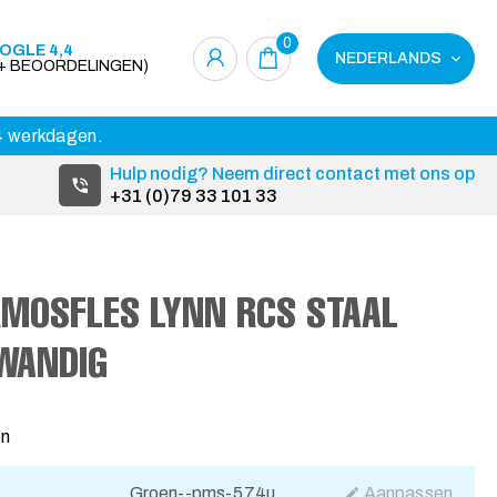
0
OGLE 4,4
NEDERLANDS
0+ BEOORDELINGEN)
14 werkdagen.
Hulp nodig? Neem direct contact met ons op
+31 (0)79 33 101 33
RMOSFLES LYNN RCS STAAL
WANDIG
en
Groen--pms-574u
Aanpassen