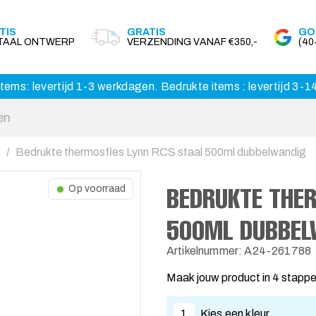
TIS
GRATIS
GO
ITAAL ONTWERP
VERZENDING VANAF €350,-
(4
tems: levertijd 1-3 werkdagen. Bedrukte items : levertijd 3-
Bedrukte thermosfles Lynn RCS staal 500ml dubbelwandig
BEDRUKTE THE
Op voorraad
500ML DUBBEL
Artikelnummer: A24-261788
Maak jouw product in 4 stapp
1
Kies een kleur