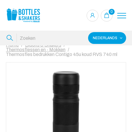
0
NEDERLANDS
Home
Bidons & Shakers
Thermosflessen en - Mokken
Thermosfles bedrukken Contigo 45u koud RVS 740 ml