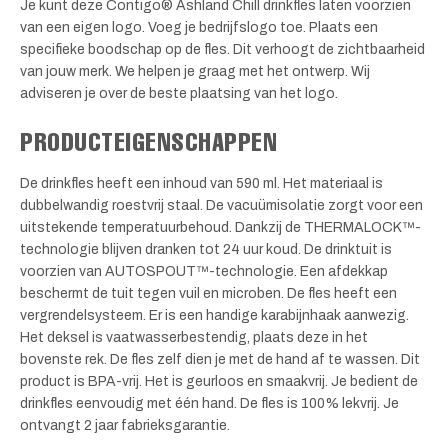
Je kunt deze Contigo® Ashland Chill drinkfles laten voorzien
van een eigen logo. Voeg je bedrijfslogo toe. Plaats een
specifieke boodschap op de fles. Dit verhoogt de zichtbaarheid
van jouw merk. We helpen je graag met het ontwerp. Wij
adviseren je over de beste plaatsing van het logo.
PRODUCTEIGENSCHAPPEN
De drinkfles heeft een inhoud van 590 ml. Het materiaal is
dubbelwandig roestvrij staal. De vacuümisolatie zorgt voor een
uitstekende temperatuurbehoud. Dankzij de THERMALOCK™-
technologie blijven dranken tot 24 uur koud. De drinktuit is
voorzien van AUTOSPOUT™-technologie. Een afdekkap
beschermt de tuit tegen vuil en microben. De fles heeft een
vergrendelsysteem. Er is een handige karabijnhaak aanwezig.
Het deksel is vaatwasserbestendig, plaats deze in het
bovenste rek. De fles zelf dien je met de hand af te wassen. Dit
product is BPA-vrij. Het is geurloos en smaakvrij. Je bedient de
drinkfles eenvoudig met één hand. De fles is 100% lekvrij. Je
ontvangt 2 jaar fabrieksgarantie.