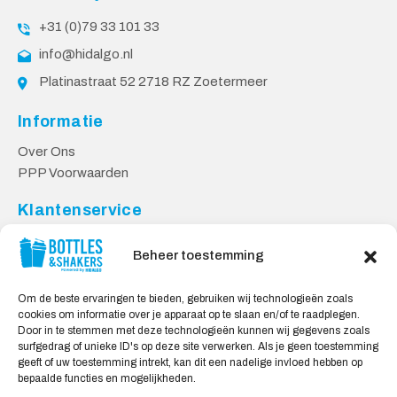
+31 (0)79 33 101 33
info@hidalgo.nl
Platinastraat 52 2718 RZ Zoetermeer
Informatie
Over Ons
PPP Voorwaarden
Klantenservice
Contact
Beheer toestemming
Levering & Retourneren
Privacy Voorwaarden
Om de beste ervaringen te bieden, gebruiken wij technologieën zoals
cookies om informatie over je apparaat op te slaan en/of te raadplegen.
Veilig Shoppen
Door in te stemmen met deze technologieën kunnen wij gegevens zoals
surfgedrag of unieke ID's op deze site verwerken. Als je geen toestemming
My account
geeft of uw toestemming intrekt, kan dit een nadelige invloed hebben op
Winkelwagen
bepaalde functies en mogelijkheden.