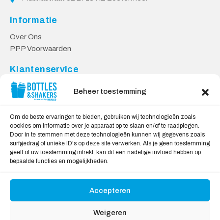
Informatie
Over Ons
PPP Voorwaarden
Klantenservice
Contact
Beheer toestemming
Levering & Retourneren
Privacy Voorwaarden
Om de beste ervaringen te bieden, gebruiken wij technologieën zoals
cookies om informatie over je apparaat op te slaan en/of te raadplegen.
Veilig Shoppen
Door in te stemmen met deze technologieën kunnen wij gegevens zoals
surfgedrag of unieke ID's op deze site verwerken. Als je geen toestemming
My account
geeft of uw toestemming intrekt, kan dit een nadelige invloed hebben op
Winkelwagen
bepaalde functies en mogelijkheden.
Accepteren
Wij Accepteren:
Weigeren